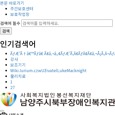
본문 바로가기
주간보호센터
보호작업장
검색어 필수
검색
인기검색어
ÃƒÆ’Ã†â€™Ãƒâ€ Ã¢â‚¬â„¢ÃƒÆ’Ã‚Â¢ÃƒÂ¢Ã¢â‚¬Å¡Ã‚Â¬Ãƒ
강사
보조기기
Wiki.Iurium.czwUživatelLukeMacknight
물리치료
1
27
사업소개